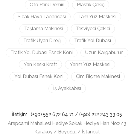
Oto Park Demiri
Plastik Çekiç
Sıcak Hava Tabancası
Tam Yüz Maskesi
Taşlama Makinesi
Tesviyeci Çekici
Trafik Uyarı Direği
Trafik Yol Dubası
Trafik Yol Dubası Esnek Koni
Uzun Kargaburun
Yan Keskı Kraft
Yarım Yüz Maskesi
Yol Dubası Esnek Koni
Çim Biçme Makinesi
İş Ayakkabısı
İletişim :
(+90) 552 672 64 71 /
(+90) 212
243 33 05
Arapcami Mahallesi Hediye Sokak Hediye Han No:2/3
Karaköy / Beyoğlu / İstanbul