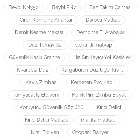
Beybi KN350
Beybi PN7
Bez Takım Çantası
Cırcır Kombine Anahtar
Darbeli Matkap
Demir Kesme Makası
Demonte El Arabaları
Düz Tornavida
elektrikli matkap
Güvenlik Kaskı Granite
Hız Sınırlayıcı Yol Kasisleri
Iskarpela Düz
Kargaburun Düz Uçlu Kraft
Kayış Zımbası
Kerpeten Pvc Kaplı
Kimyasal İş Eldiveni
Konik Pim Zımba Boyalı
Koruyucu Güvenlik Gözlüğü
Kırıcı Delici
Kırıcı Delici Matkap
makita matkap
Nitril Eldiven
Otopark Bariyeri