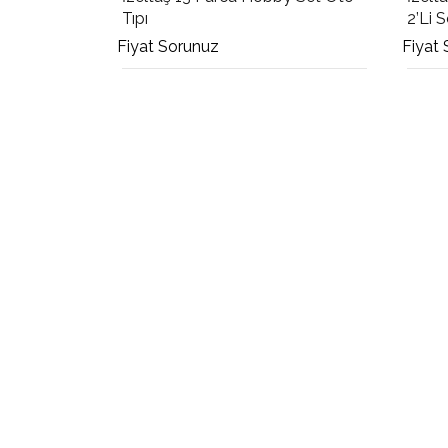
Tıpı
2’Li S
Fiyat Sorunuz
Fiyat