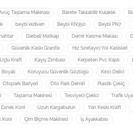
Avuç Taşlama Makinası
Barete Takılabilir Kulaklık
Ba
ık
beybi eldiven
Beybi KN350
Beybi PN7
nahtar
Darbeli Matkap
Demir Kesme Makası
D
Güvenlik Kaskı Granite
Hız Sınırlayıcı Yol Kasisleri
Uçlu Kraft
Kayış Zımbası
Kerpeten Pvc Kaplı
 Boyalı
Koruyucu Güvenlik Gözlüğü
Kırıcı Delici
Otopark Bariyeri
Oto Park Demiri
Plastik Çekiç
i
Taşlama Makinesi
Tesviyeci Çekici
Trafik Uya
ı Esnek Koni
Uzun Kargaburun
Yan Keskı Kraft
k Koni
Çim Biçme Makinesi
İş Ayakkabısı