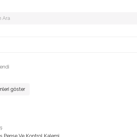
lendi
nleri göster
aş
aş Pense Ve Kontrol Kalemi