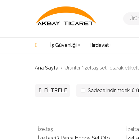
İş Güvenliği
Hırdavat
Ana Sayfa
›
Ürünler “izeltaş set” olarak etiket
FILTRELE
Sadece indirimdeki ürü
İzeltaş
İzelt
İzeltaş 13 Parca Hobby Set Oto
İzelt