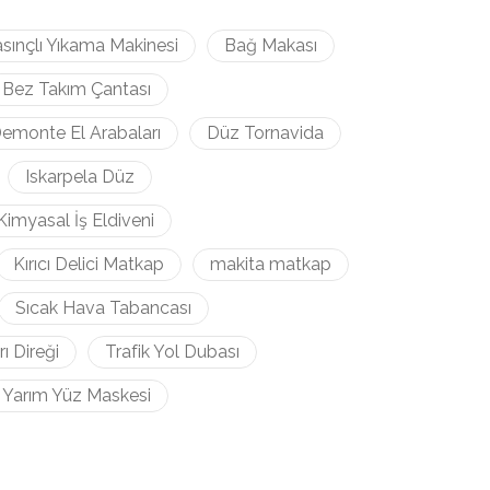
sınçlı Yıkama Makinesi
Bağ Makası
Bez Takım Çantası
emonte El Arabaları
Düz Tornavida
Iskarpela Düz
Kimyasal İş Eldiveni
Kırıcı Delici Matkap
makita matkap
Sıcak Hava Tabancası
rı Direği
Trafik Yol Dubası
Yarım Yüz Maskesi