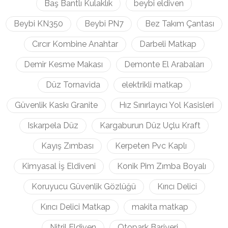
Baş Bantlı Kulaklık
beybi eldiven
Beybi KN350
Beybi PN7
Bez Takım Çantası
Cırcır Kombine Anahtar
Darbeli Matkap
Demir Kesme Makası
Demonte El Arabaları
Düz Tornavida
elektrikli matkap
Güvenlik Kaskı Granite
Hız Sınırlayıcı Yol Kasisleri
Iskarpela Düz
Kargaburun Düz Uçlu Kraft
Kayış Zımbası
Kerpeten Pvc Kaplı
Kimyasal İş Eldiveni
Konik Pim Zımba Boyalı
Koruyucu Güvenlik Gözlüğü
Kırıcı Delici
Kırıcı Delici Matkap
makita matkap
Nitril Eldiven
Otopark Bariyeri