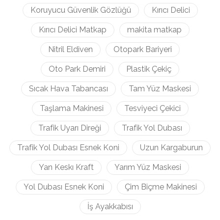
Koruyucu Güvenlik Gözlüğü
Kırıcı Delici
Kırıcı Delici Matkap
makita matkap
Nitril Eldiven
Otopark Bariyeri
Oto Park Demiri
Plastik Çekiç
Sıcak Hava Tabancası
Tam Yüz Maskesi
Taşlama Makinesi
Tesviyeci Çekici
Trafik Uyarı Direği
Trafik Yol Dubası
Trafik Yol Dubası Esnek Koni
Uzun Kargaburun
Yan Keskı Kraft
Yarım Yüz Maskesi
Yol Dubası Esnek Koni
Çim Biçme Makinesi
İş Ayakkabısı