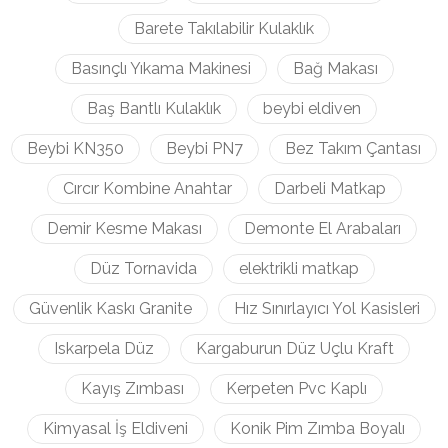
Barete Takılabilir Kulaklık
Basınçlı Yıkama Makinesi
Bağ Makası
Baş Bantlı Kulaklık
beybi eldiven
Beybi KN350
Beybi PN7
Bez Takım Çantası
Cırcır Kombine Anahtar
Darbeli Matkap
Demir Kesme Makası
Demonte El Arabaları
Düz Tornavida
elektrikli matkap
Güvenlik Kaskı Granite
Hız Sınırlayıcı Yol Kasisleri
Iskarpela Düz
Kargaburun Düz Uçlu Kraft
Kayış Zımbası
Kerpeten Pvc Kaplı
Kimyasal İş Eldiveni
Konik Pim Zımba Boyalı