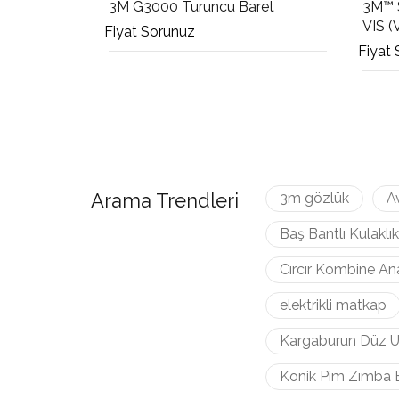
3M G3000 Turuncu Baret
3M™ 
VIS (
Fiyat Sorunuz
Fiyat
Arama Trendleri
3m gözlük
A
Baş Bantlı Kulaklık
Cırcır Kombine An
elektrikli matkap
Kargaburun Düz U
Konik Pim Zımba 