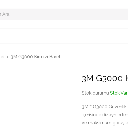
ret
›
3M G3000 Kırmızı Baret
3M G3000 K
Stok durumu
Stok Var
3M™ G3000 Güvenlik Bare
içerisinde dizayn edi
ve maksimum görüş al