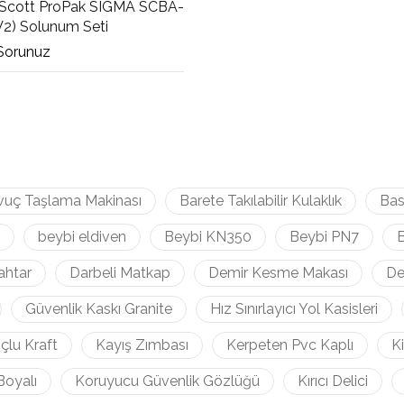
Scott ProPak SIGMA SCBA-
V2) Solunum Seti
 Sorunuz
vuç Taşlama Makinası
Barete Takılabilir Kulaklık
Bas
beybi eldiven
Beybi KN350
Beybi PN7
B
ahtar
Darbeli Matkap
Demir Kesme Makası
De
Güvenlik Kaskı Granite
Hız Sınırlayıcı Yol Kasisleri
çlu Kraft
Kayış Zımbası
Kerpeten Pvc Kaplı
K
Boyalı
Koruyucu Güvenlik Gözlüğü
Kırıcı Delici