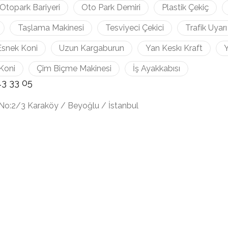
Otopark Bariyeri
Oto Park Demiri
Plastik Çekiç
Taşlama Makinesi
Tesviyeci Çekici
Trafik Uyarı
Esnek Koni
Uzun Kargaburun
Yan Keskı Kraft
Y
Koni
Çim Biçme Makinesi
İş Ayakkabısı
43 33 05
No:2/3 Karaköy / Beyoğlu / İstanbul