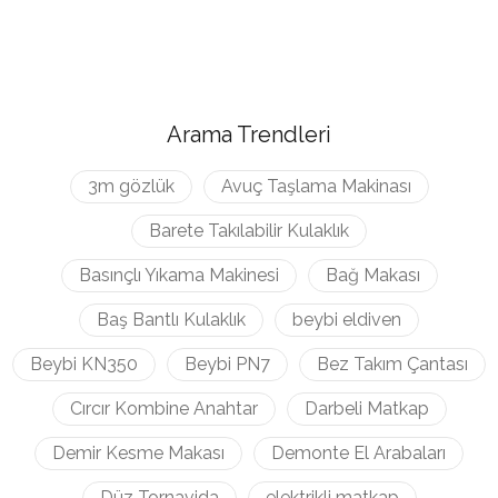
Arama Trendleri
3m gözlük
Avuç Taşlama Makinası
Barete Takılabilir Kulaklık
Basınçlı Yıkama Makinesi
Bağ Makası
Baş Bantlı Kulaklık
beybi eldiven
Beybi KN350
Beybi PN7
Bez Takım Çantası
Cırcır Kombine Anahtar
Darbeli Matkap
Demir Kesme Makası
Demonte El Arabaları
Düz Tornavida
elektrikli matkap