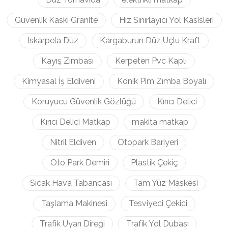
Güvenlik Kaskı Granite
Hız Sınırlayıcı Yol Kasisleri
Iskarpela Düz
Kargaburun Düz Uçlu Kraft
Kayış Zımbası
Kerpeten Pvc Kaplı
Kimyasal İş Eldiveni
Konik Pim Zımba Boyalı
Koruyucu Güvenlik Gözlüğü
Kırıcı Delici
Kırıcı Delici Matkap
makita matkap
Nitril Eldiven
Otopark Bariyeri
Oto Park Demiri
Plastik Çekiç
Sıcak Hava Tabancası
Tam Yüz Maskesi
Taşlama Makinesi
Tesviyeci Çekici
Trafik Uyarı Direği
Trafik Yol Dubası