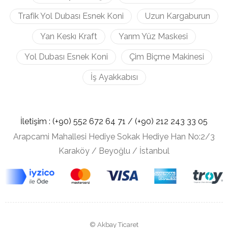
Trafik Yol Dubası Esnek Koni
Uzun Kargaburun
Yan Keskı Kraft
Yarım Yüz Maskesi
Yol Dubası Esnek Koni
Çim Biçme Makinesi
İş Ayakkabısı
İletişim :
(+90) 552 672 64 71 /
(+90) 212
243 33 05
Arapcami Mahallesi Hediye Sokak Hediye Han No:2/3
Karaköy / Beyoğlu / İstanbul
© Akbay Ticaret