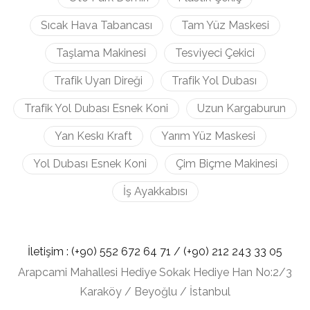
Sıcak Hava Tabancası
Tam Yüz Maskesi
Taşlama Makinesi
Tesviyeci Çekici
Trafik Uyarı Direği
Trafik Yol Dubası
Trafik Yol Dubası Esnek Koni
Uzun Kargaburun
Yan Keskı Kraft
Yarım Yüz Maskesi
Yol Dubası Esnek Koni
Çim Biçme Makinesi
İş Ayakkabısı
İletişim :
(+90) 552 672 64 71 /
(+90) 212
243 33 05
Arapcami Mahallesi Hediye Sokak Hediye Han No:2/3
Karaköy / Beyoğlu / İstanbul