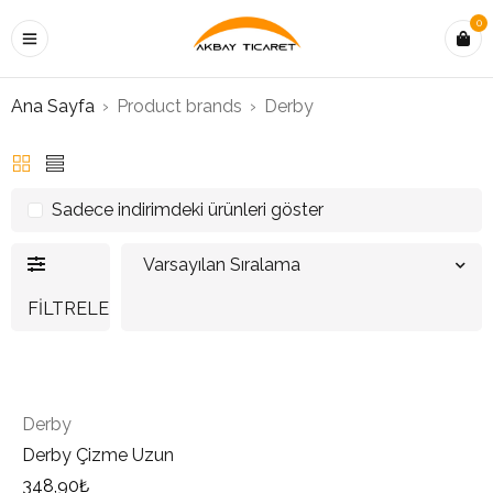
0
Ana Sayfa
›
Product brands
›
Derby
Sadece indirimdeki ürünleri göster
Varsayılan Sıralama
FILTRELE
Derby
Derby Çizme Uzun
348,90
₺