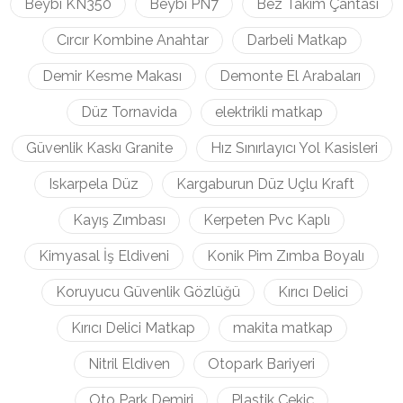
Beybi KN350
Beybi PN7
Bez Takım Çantası
Cırcır Kombine Anahtar
Darbeli Matkap
Demir Kesme Makası
Demonte El Arabaları
Düz Tornavida
elektrikli matkap
Güvenlik Kaskı Granite
Hız Sınırlayıcı Yol Kasisleri
Iskarpela Düz
Kargaburun Düz Uçlu Kraft
Kayış Zımbası
Kerpeten Pvc Kaplı
Kimyasal İş Eldiveni
Konik Pim Zımba Boyalı
Koruyucu Güvenlik Gözlüğü
Kırıcı Delici
Kırıcı Delici Matkap
makita matkap
Nitril Eldiven
Otopark Bariyeri
Oto Park Demiri
Plastik Çekiç