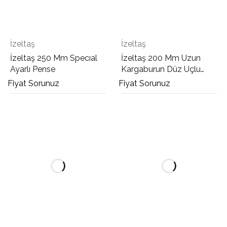
İzeltaş
İzeltaş
İzeltaş 250 Mm Specıal
İzeltaş 200 Mm Uzun
Ayarlı Pense
Kargaburun Düz Uçlu
Opak
Fiyat Sorunuz
Fiyat Sorunuz