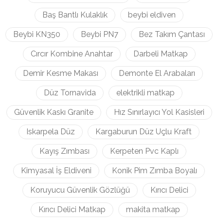
Baş Bantlı Kulaklık
beybi eldiven
Beybi KN350
Beybi PN7
Bez Takım Çantası
Cırcır Kombine Anahtar
Darbeli Matkap
Demir Kesme Makası
Demonte El Arabaları
Düz Tornavida
elektrikli matkap
Güvenlik Kaskı Granite
Hız Sınırlayıcı Yol Kasisleri
Iskarpela Düz
Kargaburun Düz Uçlu Kraft
Kayış Zımbası
Kerpeten Pvc Kaplı
Kimyasal İş Eldiveni
Konik Pim Zımba Boyalı
Koruyucu Güvenlik Gözlüğü
Kırıcı Delici
Kırıcı Delici Matkap
makita matkap