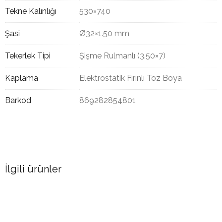
Tekne Kalınlığı
530×740
Şasi
Ø32×1.50 mm
Tekerlek Tipi
Şişme Rulmanlı (3.50×7)
Kaplama
Elektrostatik Fırınlı Toz Boya
Barkod
869282854801
İlgili ürünler