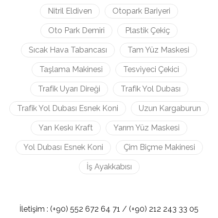
Nitril Eldiven
Otopark Bariyeri
Oto Park Demiri
Plastik Çekiç
Sıcak Hava Tabancası
Tam Yüz Maskesi
Taşlama Makinesi
Tesviyeci Çekici
Trafik Uyarı Direği
Trafik Yol Dubası
Trafik Yol Dubası Esnek Koni
Uzun Kargaburun
Yan Keskı Kraft
Yarım Yüz Maskesi
Yol Dubası Esnek Koni
Çim Biçme Makinesi
İş Ayakkabısı
İletişim :
(+90) 552 672 64 71 /
(+90) 212
243 33 05