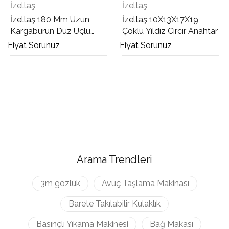
İzeltaş
İzeltaş
İzeltaş 180 Mm Uzun
İzeltaş 10X13X17X19
Kargaburun Düz Uçlu
Çoklu Yıldız Cırcır Anahtar
Opak
Fiyat Sorunuz
Fiyat Sorunuz
Arama Trendleri
3m gözlük
Avuç Taşlama Makinası
Barete Takılabilir Kulaklık
Basınçlı Yıkama Makinesi
Bağ Makası