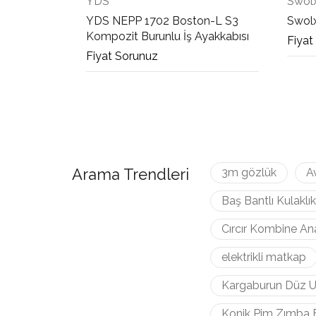
YDS
Swol
YDS NEPP 1702 Boston-L S3
Swolx
Kompozit Burunlu İş Ayakkabısı
Fiyat
Fiyat Sorunuz
Arama Trendleri
3m gözlük
A
Baş Bantlı Kulaklık
Cırcır Kombine An
elektrikli matkap
Kargaburun Düz U
Konik Pim Zımba 