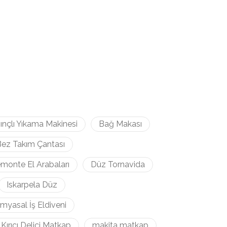
ınçlı Yıkama Makinesi
Bağ Makası
ez Takım Çantası
monte El Arabaları
Düz Tornavida
Iskarpela Düz
imyasal İş Eldiveni
Kırıcı Delici Matkap
makita matkap