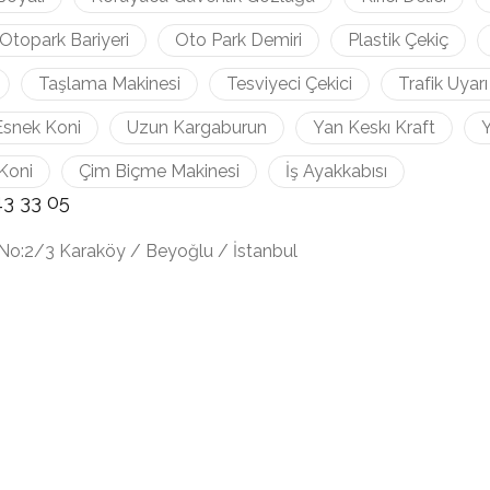
Otopark Bariyeri
Oto Park Demiri
Plastik Çekiç
Taşlama Makinesi
Tesviyeci Çekici
Trafik Uyarı
Esnek Koni
Uzun Kargaburun
Yan Keskı Kraft
Y
Koni
Çim Biçme Makinesi
İş Ayakkabısı
43 33 05
No:2/3 Karaköy / Beyoğlu / İstanbul