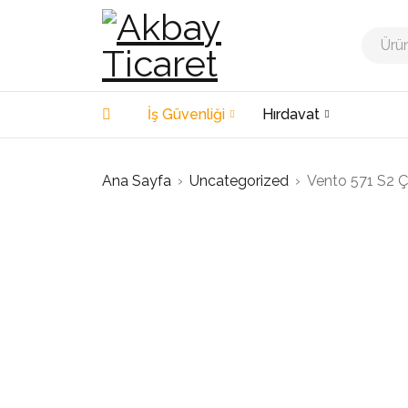
İş Güvenliği
Hırdavat
Ana Sayfa
›
Uncategorized
›
Vento 571 S2 Çe
SATILDI