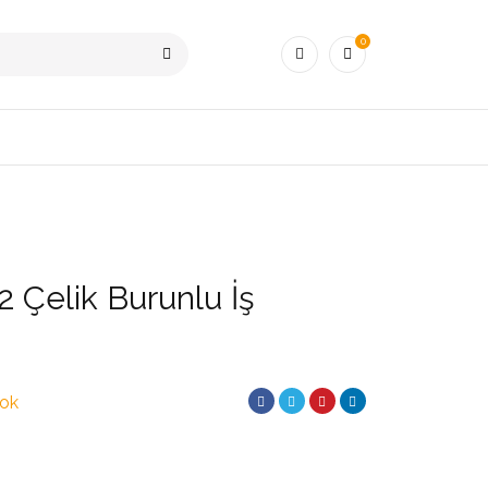
0
2 Çelik Burunlu İş
yok