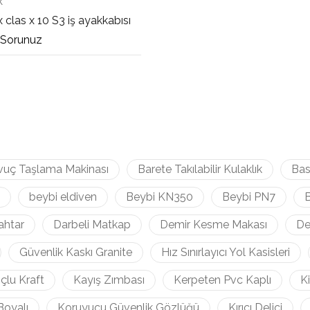
x
 clas x 10 S3 iş ayakkabısı
 Sorunuz
vuç Taşlama Makinası
Barete Takılabilir Kulaklık
Bas
beybi eldiven
Beybi KN350
Beybi PN7
B
ahtar
Darbeli Matkap
Demir Kesme Makası
De
Güvenlik Kaskı Granite
Hız Sınırlayıcı Yol Kasisleri
çlu Kraft
Kayış Zımbası
Kerpeten Pvc Kaplı
K
Boyalı
Koruyucu Güvenlik Gözlüğü
Kırıcı Delici