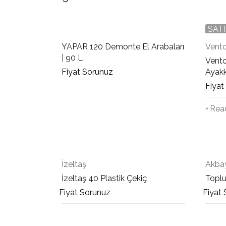
SATI
YAPAR 120 Demonte El Arabaları
Vent
| 90 L
Vento
Fiyat Sorunuz
Ayakk
Fiyat
Rea
İzeltaş
Akbay
İzeltaş 40 Plastik Çekiç
Toplu
Fiyat Sorunuz
Fiyat