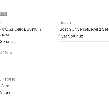
LDI
o
Bosch
 571 S2 Çelik Burunlu İş
Bosch UniversalLevel 2 Set
abısı
Fiyat Sorunuz
 Sorunuz
d More
 Ticaret
 Alım
 Sorunuz