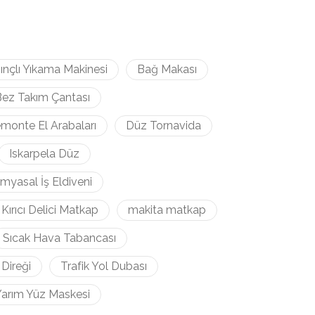
ınçlı Yıkama Makinesi
Bağ Makası
ez Takım Çantası
monte El Arabaları
Düz Tornavida
Iskarpela Düz
imyasal İş Eldiveni
Kırıcı Delici Matkap
makita matkap
Sıcak Hava Tabancası
 Direği
Trafik Yol Dubası
arım Yüz Maskesi