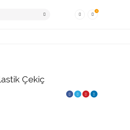
0
lastik Çekiç