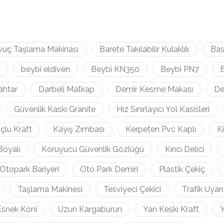
vuç Taşlama Makinası
Barete Takılabilir Kulaklık
Bas
beybi eldiven
Beybi KN350
Beybi PN7
B
ahtar
Darbeli Matkap
Demir Kesme Makası
De
Güvenlik Kaskı Granite
Hız Sınırlayıcı Yol Kasisleri
çlu Kraft
Kayış Zımbası
Kerpeten Pvc Kaplı
K
Boyalı
Koruyucu Güvenlik Gözlüğü
Kırıcı Delici
Otopark Bariyeri
Oto Park Demiri
Plastik Çekiç
Taşlama Makinesi
Tesviyeci Çekici
Trafik Uyarı
Esnek Koni
Uzun Kargaburun
Yan Keskı Kraft
Y