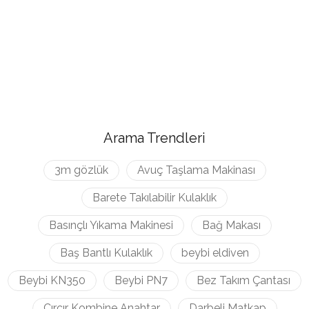
Arama Trendleri
3m gözlük
Avuç Taşlama Makinası
Barete Takılabilir Kulaklık
Basınçlı Yıkama Makinesi
Bağ Makası
Baş Bantlı Kulaklık
beybi eldiven
Beybi KN350
Beybi PN7
Bez Takım Çantası
Cırcır Kombine Anahtar
Darbeli Matkap