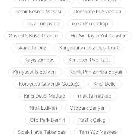
Demir Kesme Makası
Demonte El Arabaları
Düz Tornavida
elektrikli matkap
Güvenlik Kaskı Granite
Hız Sınırlayıcı Yol Kasisleri
Iskarpela Düz
Kargaburun Düz Uçlu Kraft
Kayış Zımbası
Kerpeten Pvc Kaplı
Kimyasal İş Eldiveni
Konik Pim Zımba Boyalı
Koruyucu Güvenlik Gözlüğü
Kırıcı Delici
Kırıcı Delici Matkap
makita matkap
Nitril Eldiven
Otopark Bariyeri
Oto Park Demiri
Plastik Çekiç
Sıcak Hava Tabancası
Tam Yüz Maskesi