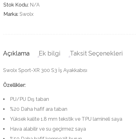
Stok Kodu:
N/A
Marka:
Swolx
Açıklama
Ek bilgi
Taksit Seçenekleri
Swolx Sport-XR 300 S3 İş Ayakkabısı
Özellikler:
PU/PU Dış taban
%20 Daha hafif ara taban
Yüksek kalite 1.8 mm tekstik ve TPU lamineli saya
Hava alabilir ve su geçirmez saya
%50 Daha hafif kompozit burun