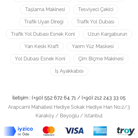
Taşlama Makinesi
Tesviyeci Çekici
Trafik Uyarı Direği
Trafik Yol Dubası
Trafik Yol Dubası Esnek Koni
Uzun Kargaburun
Yan Keskı Kraft
Yarım Yüz Maskesi
Yol Dubası Esnek Koni
Çim Biçme Makinesi
İş Ayakkabısı
İletişim :
(+90) 552 672 64 71 /
(+90) 212
243 33 05
Arapcami Mahallesi Hediye Sokak Hediye Han No:2/3
Karaköy / Beyoğlu / İstanbul