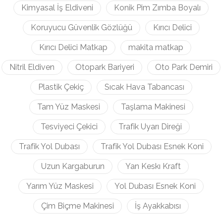
Kimyasal İş Eldiveni
Konik Pim Zımba Boyalı
Koruyucu Güvenlik Gözlüğü
Kırıcı Delici
Kırıcı Delici Matkap
makita matkap
Nitril Eldiven
Otopark Bariyeri
Oto Park Demiri
Plastik Çekiç
Sıcak Hava Tabancası
Tam Yüz Maskesi
Taşlama Makinesi
Tesviyeci Çekici
Trafik Uyarı Direği
Trafik Yol Dubası
Trafik Yol Dubası Esnek Koni
Uzun Kargaburun
Yan Keskı Kraft
Yarım Yüz Maskesi
Yol Dubası Esnek Koni
Çim Biçme Makinesi
İş Ayakkabısı