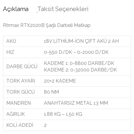
Açıklama
Taksit Seçenekleri
Rtrmax RTX2020B Şarjlı Darbeli Matkap
AKÜ
18V LİTHİUM-İON ÇİFT AKÜ 2 AH
HIZ
0-550 D/DK – 0-2000 D/DK
KADEME 1: 0-8800 DARBE/DK
DARBE GÜCÜ
KADEME 2: 0-32000 DARBE/DK
TORK AYARI
20+2 KADEME
TORK GÜCÜ
80 NM
MANDREN
ANAHTARSIZ METAL 13 MM
AĞIRLIK
1,88 KG – 1,50 KG
KOLİ ADEDİ
2