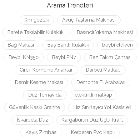
Arama Trendleri
3m gözlük
Avuç Taşlama Makinası
Barete Takılabilir Kulaklık
Basınçlı Yıkama Makinesi
Bağ Makası
Baş Bantlı Kulaklık
beybi eldiven
Beybi KN350
Beybi PN7
Bez Takım Çantası
Cırcır Kombine Anahtar
Darbeli Matkap
Demir Kesme Makası
Demonte El Arabaları
Düz Tornavida
elektrikli matkap
Güvenlik Kaskı Granite
Hız Sınırlayıcı Yol Kasisleri
Iskarpela Düz
Kargaburun Düz Uçlu Kraft
Kayış Zımbası
Kerpeten Pvc Kaplı