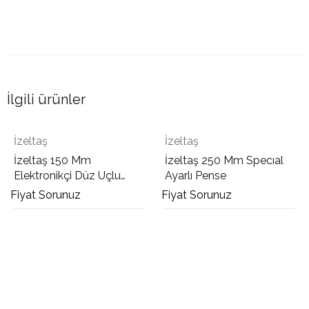
İlgili ürünler
İzeltaş
İzeltaş
İzeltaş 150 Mm
İzeltaş 250 Mm Specıal
Elektronikçi Düz Uçlu
Ayarlı Pense
Kargaburun
Fiyat Sorunuz
Fiyat Sorunuz