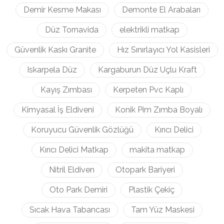
Demir Kesme Makası
Demonte El Arabaları
Düz Tornavida
elektrikli matkap
Güvenlik Kaskı Granite
Hız Sınırlayıcı Yol Kasisleri
Iskarpela Düz
Kargaburun Düz Uçlu Kraft
Kayış Zımbası
Kerpeten Pvc Kaplı
Kimyasal İş Eldiveni
Konik Pim Zımba Boyalı
Koruyucu Güvenlik Gözlüğü
Kırıcı Delici
Kırıcı Delici Matkap
makita matkap
Nitril Eldiven
Otopark Bariyeri
Oto Park Demiri
Plastik Çekiç
Sıcak Hava Tabancası
Tam Yüz Maskesi