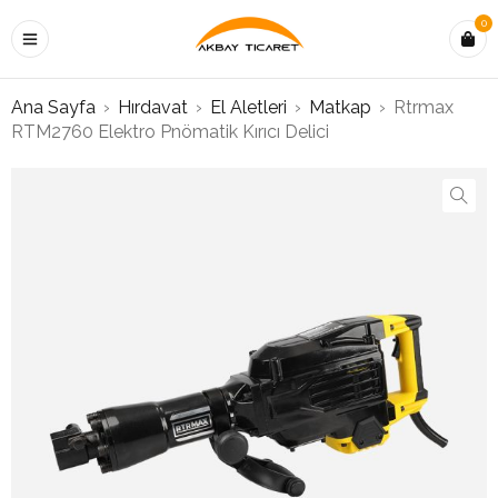
0
Ana Sayfa
›
Hırdavat
›
El Aletleri
›
Matkap
›
Rtrmax
RTM2760 Elektro Pnömatik Kırıcı Delici