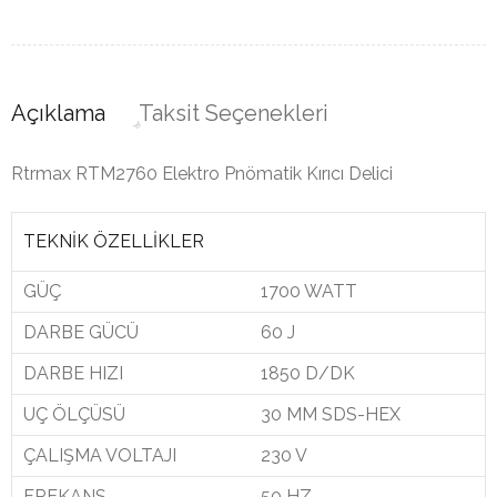
Açıklama
Taksit Seçenekleri
Rtrmax RTM2760 Elektro Pnömatik Kırıcı Delici
TEKNİK ÖZELLİKLER
GÜÇ
1700 WATT
DARBE GÜCÜ
60 J
DARBE HIZI
1850 D/DK
UÇ ÖLÇÜSÜ
30 MM SDS-HEX
ÇALIŞMA VOLTAJI
230 V
FREKANS
50 HZ