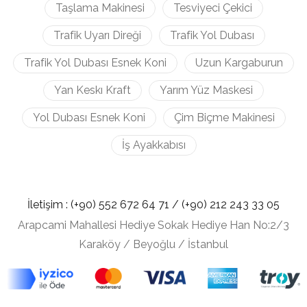
Taşlama Makinesi
Tesviyeci Çekici
Trafik Uyarı Direği
Trafik Yol Dubası
Trafik Yol Dubası Esnek Koni
Uzun Kargaburun
Yan Keskı Kraft
Yarım Yüz Maskesi
Yol Dubası Esnek Koni
Çim Biçme Makinesi
İş Ayakkabısı
İletişim :
(+90) 552 672 64 71 /
(+90) 212
243 33 05
Arapcami Mahallesi Hediye Sokak Hediye Han No:2/3
Karaköy / Beyoğlu / İstanbul