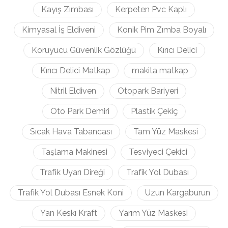
Kayış Zımbası
Kerpeten Pvc Kaplı
Kimyasal İş Eldiveni
Konik Pim Zımba Boyalı
Koruyucu Güvenlik Gözlüğü
Kırıcı Delici
Kırıcı Delici Matkap
makita matkap
Nitril Eldiven
Otopark Bariyeri
Oto Park Demiri
Plastik Çekiç
Sıcak Hava Tabancası
Tam Yüz Maskesi
Taşlama Makinesi
Tesviyeci Çekici
Trafik Uyarı Direği
Trafik Yol Dubası
Trafik Yol Dubası Esnek Koni
Uzun Kargaburun
Yan Keskı Kraft
Yarım Yüz Maskesi