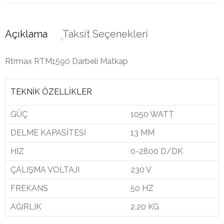
Açıklama
Taksit Seçenekleri
Rtrmax RTM1590 Darbeli Matkap
TEKNİK ÖZELLİKLER
GÜÇ
1050 WATT
DELME KAPASİTESİ
13 MM
HIZ
0-2800 D/DK
ÇALIŞMA VOLTAJI
230 V
FREKANS
50 HZ
AĞIRLIK
2.20 KG