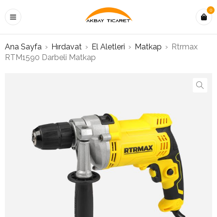
0
Ana Sayfa
›
Hırdavat
›
El Aletleri
›
Matkap
›
Rtrmax
RTM1590 Darbeli Matkap