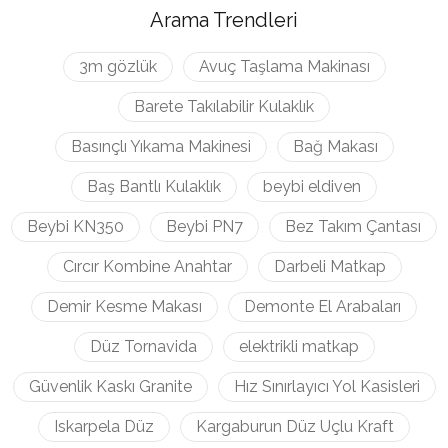
Arama Trendleri
3m gözlük
Avuç Taşlama Makinası
Barete Takılabilir Kulaklık
Basınçlı Yıkama Makinesi
Bağ Makası
Baş Bantlı Kulaklık
beybi eldiven
Beybi KN350
Beybi PN7
Bez Takım Çantası
Cırcır Kombine Anahtar
Darbeli Matkap
Demir Kesme Makası
Demonte El Arabaları
Düz Tornavida
elektrikli matkap
Güvenlik Kaskı Granite
Hız Sınırlayıcı Yol Kasisleri
Iskarpela Düz
Kargaburun Düz Uçlu Kraft