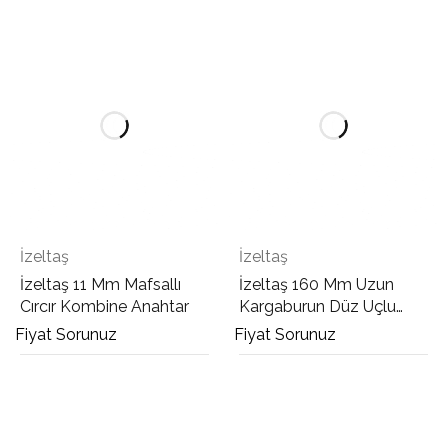
İzeltaş
İzeltaş
İzeltaş 11 Mm Mafsallı
İzeltaş 160 Mm Uzun
Cırcır Kombine Anahtar
Kargaburun Düz Uçlu
Opak
Fiyat Sorunuz
Fiyat Sorunuz