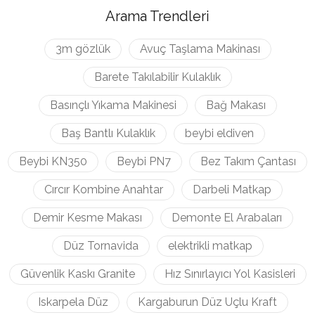
Arama Trendleri
3m gözlük
Avuç Taşlama Makinası
Barete Takılabilir Kulaklık
Basınçlı Yıkama Makinesi
Bağ Makası
Baş Bantlı Kulaklık
beybi eldiven
Beybi KN350
Beybi PN7
Bez Takım Çantası
Cırcır Kombine Anahtar
Darbeli Matkap
Demir Kesme Makası
Demonte El Arabaları
Düz Tornavida
elektrikli matkap
Güvenlik Kaskı Granite
Hız Sınırlayıcı Yol Kasisleri
Iskarpela Düz
Kargaburun Düz Uçlu Kraft