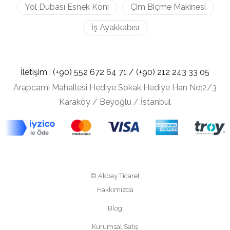
Yol Dubası Esnek Koni
Çim Biçme Makinesi
İş Ayakkabısı
İletişim :
(+90) 552 672 64 71 /
(+90) 212
243 33 05
Arapcami Mahallesi Hediye Sokak Hediye Han No:2/3
Karaköy / Beyoğlu / İstanbul
© Akbay Ticaret
Hakkımızda
Blog
Kurumsal Satış