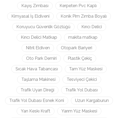
Kayış Zımbası
Kerpeten Pvc Kaplı
Kimyasal İş Eldiveni
Konik Pim Zımba Boyalı
Koruyucu Güvenlik Gözlüğü
Kırıcı Delici
Kırıcı Delici Matkap
makita matkap
Nitril Eldiven
Otopark Bariyeri
Oto Park Demiri
Plastik Çekiç
Sıcak Hava Tabancası
Tam Yüz Maskesi
Taşlama Makinesi
Tesviyeci Çekici
Trafik Uyarı Direği
Trafik Yol Dubası
Trafik Yol Dubası Esnek Koni
Uzun Kargaburun
Yan Keskı Kraft
Yarım Yüz Maskesi