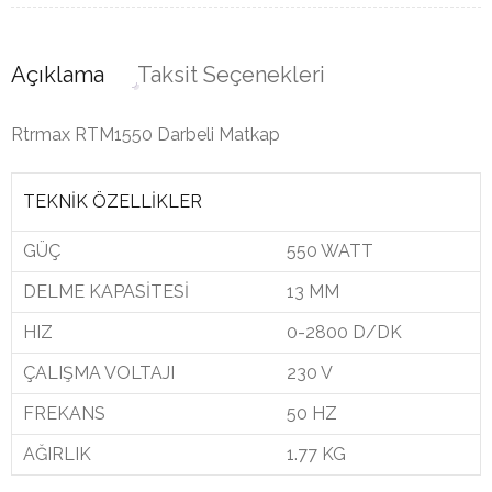
Açıklama
Taksit Seçenekleri
Rtrmax RTM1550 Darbeli Matkap
TEKNİK ÖZELLİKLER
GÜÇ
550 WATT
DELME KAPASİTESİ
13 MM
HIZ
0-2800 D/DK
ÇALIŞMA VOLTAJI
230 V
FREKANS
50 HZ
AĞIRLIK
1.77 KG