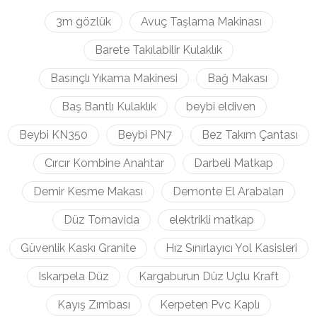
3m gözlük
Avuç Taşlama Makinası
Barete Takılabilir Kulaklık
Basınçlı Yıkama Makinesi
Bağ Makası
Baş Bantlı Kulaklık
beybi eldiven
Beybi KN350
Beybi PN7
Bez Takım Çantası
Cırcır Kombine Anahtar
Darbeli Matkap
Demir Kesme Makası
Demonte El Arabaları
Düz Tornavida
elektrikli matkap
Güvenlik Kaskı Granite
Hız Sınırlayıcı Yol Kasisleri
Iskarpela Düz
Kargaburun Düz Uçlu Kraft
Kayış Zımbası
Kerpeten Pvc Kaplı