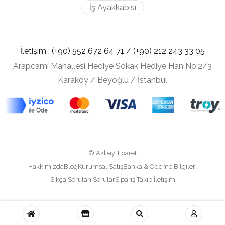
İş Ayakkabısı
İletişim :
(+90) 552 672 64 71 /
(+90) 212
243 33 05
Arapcami Mahallesi Hediye Sokak Hediye Han No:2/3
Karaköy / Beyoğlu / İstanbul
© Akbay Ticaret
Hakkımızda
Blog
Kurumsal Satış
Banka & Ödeme Bilgileri
Sıkça Sorulan Sorular
Sipariş Takibi
İletişim