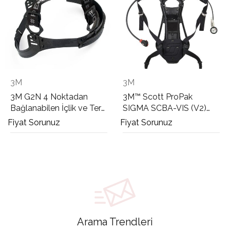
3M
3M
3M G2N 4 Noktadan
3M™ Scott ProPak
Bağlanabilen İçlik ve Ter
SIGMA SCBA-VIS (V2)
Bandı
Solunum Seti
Fiyat Sorunuz
Fiyat Sorunuz
Arama Trendleri