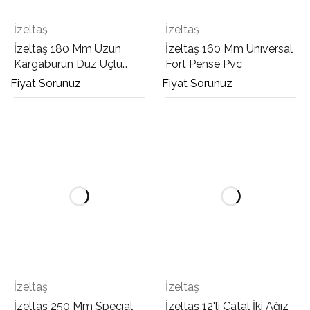
İzeltaş
İzeltaş
İzeltaş 180 Mm Uzun
İzeltaş 160 Mm Unıversal
Kargaburun Düz Uçlu
Fort Pense Pvc
Opak
Fiyat Sorunuz
Fiyat Sorunuz
İzeltaş
İzeltaş
İzeltaş 250 Mm Specıal
İzeltaş 12'li Çatal İki Ağız