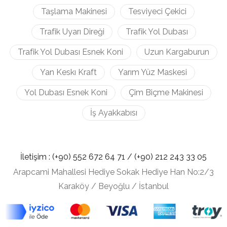
Taşlama Makinesi
Tesviyeci Çekici
Trafik Uyarı Direği
Trafik Yol Dubası
Trafik Yol Dubası Esnek Koni
Uzun Kargaburun
Yan Keskı Kraft
Yarım Yüz Maskesi
Yol Dubası Esnek Koni
Çim Biçme Makinesi
İş Ayakkabısı
İletişim :
(+90) 552 672 64 71 /
(+90) 212
243 33 05
Arapcami Mahallesi Hediye Sokak Hediye Han No:2/3
Karaköy / Beyoğlu / İstanbul