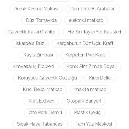
Demir Kesme Makası
Demonte El Arabaları
Düz Tornavida
elektrikli matkap
Güvenlik Kaskı Granite
Hız Sınırlayıcı Yol Kasisleri
Iskarpela Düz
Kargaburun Düz Uçlu Kraft
Kayış Zımbası
Kerpeten Pvc Kaplı
Kimyasal İş Eldiveni
Konik Pim Zımba Boyalı
Koruyucu Güvenlik Gözlüğü
Kırıcı Delici
Kırıcı Delici Matkap
makita matkap
Nitril Eldiven
Otopark Bariyeri
Oto Park Demiri
Plastik Çekiç
Sıcak Hava Tabancası
Tam Yüz Maskesi