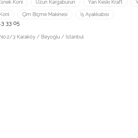
Esnek Koni
Uzun Kargaburun
Yan Keskı Kraft
Y
Koni
Çim Biçme Makinesi
İş Ayakkabısı
43 33 05
No:2/3 Karaköy / Beyoğlu / İstanbul