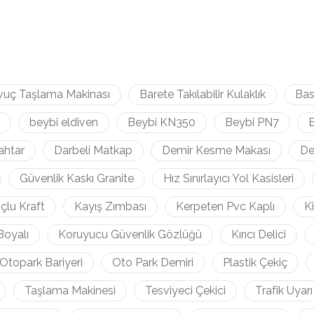
vuç Taşlama Makinası
Barete Takılabilir Kulaklık
Bas
beybi eldiven
Beybi KN350
Beybi PN7
B
ahtar
Darbeli Matkap
Demir Kesme Makası
De
Güvenlik Kaskı Granite
Hız Sınırlayıcı Yol Kasisleri
çlu Kraft
Kayış Zımbası
Kerpeten Pvc Kaplı
K
Boyalı
Koruyucu Güvenlik Gözlüğü
Kırıcı Delici
Otopark Bariyeri
Oto Park Demiri
Plastik Çekiç
Taşlama Makinesi
Tesviyeci Çekici
Trafik Uyarı