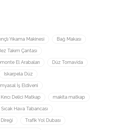
ınçlı Yıkama Makinesi
Bağ Makası
ez Takım Çantası
monte El Arabaları
Düz Tornavida
Iskarpela Düz
imyasal İş Eldiveni
Kırıcı Delici Matkap
makita matkap
Sıcak Hava Tabancası
 Direği
Trafik Yol Dubası