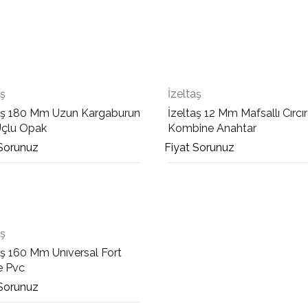
aş
İzeltaş
aş 180 Mm Uzun Kargaburun
İzeltaş 12 Mm Mafsallı Cırcır
Uçlu Opak
Kombine Anahtar
 Sorunuz
Fiyat Sorunuz
aş
aş 160 Mm Unıversal Fort
e Pvc
 Sorunuz