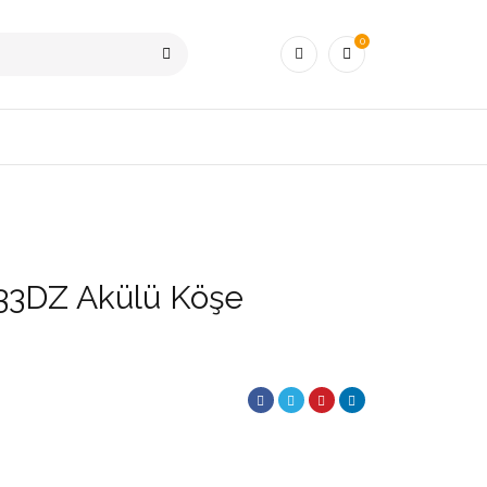
0
33DZ Akülü Köşe