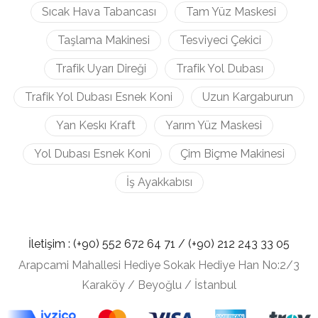
Sıcak Hava Tabancası
Tam Yüz Maskesi
Taşlama Makinesi
Tesviyeci Çekici
Trafik Uyarı Direği
Trafik Yol Dubası
Trafik Yol Dubası Esnek Koni
Uzun Kargaburun
Yan Keskı Kraft
Yarım Yüz Maskesi
Yol Dubası Esnek Koni
Çim Biçme Makinesi
İş Ayakkabısı
İletişim :
(+90) 552 672 64 71 /
(+90) 212
243 33 05
Arapcami Mahallesi Hediye Sokak Hediye Han No:2/3
Karaköy / Beyoğlu / İstanbul