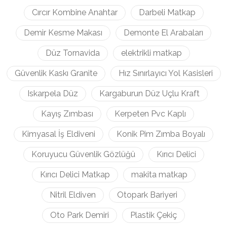
Cırcır Kombine Anahtar
Darbeli Matkap
Demir Kesme Makası
Demonte El Arabaları
Düz Tornavida
elektrikli matkap
Güvenlik Kaskı Granite
Hız Sınırlayıcı Yol Kasisleri
Iskarpela Düz
Kargaburun Düz Uçlu Kraft
Kayış Zımbası
Kerpeten Pvc Kaplı
Kimyasal İş Eldiveni
Konik Pim Zımba Boyalı
Koruyucu Güvenlik Gözlüğü
Kırıcı Delici
Kırıcı Delici Matkap
makita matkap
Nitril Eldiven
Otopark Bariyeri
Oto Park Demiri
Plastik Çekiç