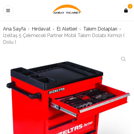
0
Ana Sayfa
›
Hırdavat
›
El Aletleri
›
Takım Dolapları
›
İzeltaş 5 Çekmeceli Partner Mobil Takım Dolabı Kırmızı (
Dolu )