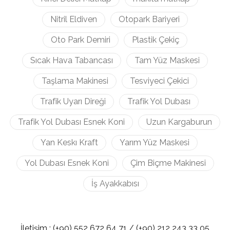
Nitril Eldiven
Otopark Bariyeri
Oto Park Demiri
Plastik Çekiç
Sıcak Hava Tabancası
Tam Yüz Maskesi
Taşlama Makinesi
Tesviyeci Çekici
Trafik Uyarı Direği
Trafik Yol Dubası
Trafik Yol Dubası Esnek Koni
Uzun Kargaburun
Yan Keskı Kraft
Yarım Yüz Maskesi
Yol Dubası Esnek Koni
Çim Biçme Makinesi
İş Ayakkabısı
İletişim :
(+90) 552 672 64 71 /
(+90) 212
243 33 05