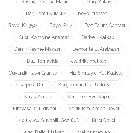
Basınçlı Yıkama Makinesi
Bağ Makası
Baş Bantlı Kulaklık
beybi eldiven
Beybi KN350
Beybi PN7
Bez Takım Çantası
Cırcır Kombine Anahtar
Darbeli Matkap
Demir Kesme Makası
Demonte El Arabaları
Düz Tornavida
elektrikli matkap
Güvenlik Kaskı Granite
Hız Sınırlayıcı Yol Kasisleri
Iskarpela Düz
Kargaburun Düz Uçlu Kraft
Kayış Zımbası
Kerpeten Pvc Kaplı
Kimyasal İş Eldiveni
Konik Pim Zımba Boyalı
Koruyucu Güvenlik Gözlüğü
Kırıcı Delici
Kırıcı Delici Matkap
makita matkap