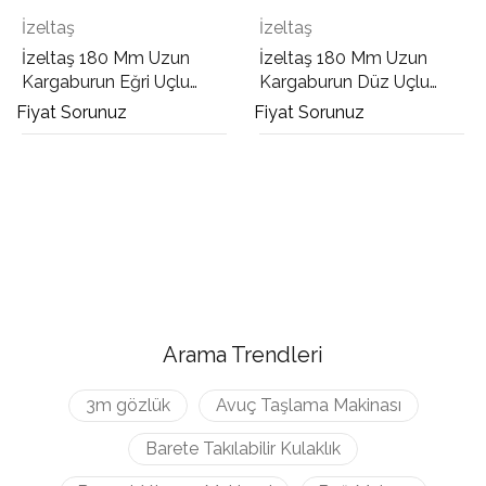
İzeltaş
İzeltaş
İzeltaş 180 Mm Uzun
İzeltaş 180 Mm Uzun
Kargaburun Eğri Uçlu
Kargaburun Düz Uçlu
Opak
Kraft
Fiyat Sorunuz
Fiyat Sorunuz
Arama Trendleri
3m gözlük
Avuç Taşlama Makinası
Barete Takılabilir Kulaklık