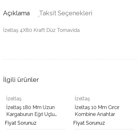
Açıklama
Taksit Seçenekleri
İzeltaş 4X80 Kraft Düz Tornavida
İlgili ürünler
İzeltaş
İzeltaş
İzeltaş 180 Mm Uzun
İzeltaş 10 Mm Cırcır
Kargaburun Eğri Uçlu
Kombine Anahtar
Opak
Fiyat Sorunuz
Fiyat Sorunuz