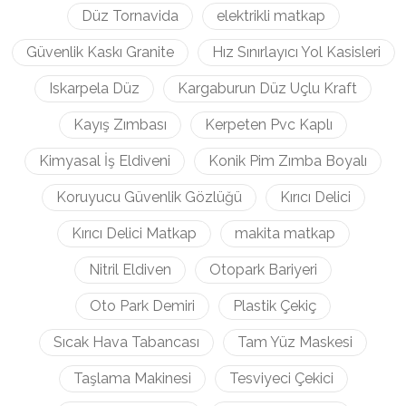
Düz Tornavida
elektrikli matkap
Güvenlik Kaskı Granite
Hız Sınırlayıcı Yol Kasisleri
Iskarpela Düz
Kargaburun Düz Uçlu Kraft
Kayış Zımbası
Kerpeten Pvc Kaplı
Kimyasal İş Eldiveni
Konik Pim Zımba Boyalı
Koruyucu Güvenlik Gözlüğü
Kırıcı Delici
Kırıcı Delici Matkap
makita matkap
Nitril Eldiven
Otopark Bariyeri
Oto Park Demiri
Plastik Çekiç
Sıcak Hava Tabancası
Tam Yüz Maskesi
Taşlama Makinesi
Tesviyeci Çekici