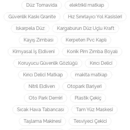
Düz Tornavida
elektrikli matkap
Güvenlik Kaskı Granite
Hız Sınırlayıcı Yol Kasisleri
Iskarpela Düz
Kargaburun Düz Uçlu Kraft
Kayış Zımbası
Kerpeten Pvc Kaplı
Kimyasal İş Eldiveni
Konik Pim Zımba Boyalı
Koruyucu Güvenlik Gözlüğü
Kırıcı Delici
Kırıcı Delici Matkap
makita matkap
Nitril Eldiven
Otopark Bariyeri
Oto Park Demiri
Plastik Çekiç
Sıcak Hava Tabancası
Tam Yüz Maskesi
Taşlama Makinesi
Tesviyeci Çekici