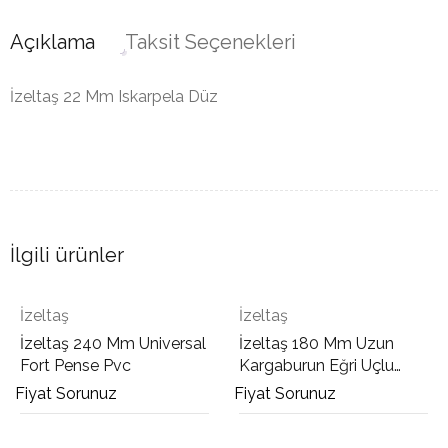
Açıklama
Taksit Seçenekleri
İzeltaş 22 Mm Iskarpela Düz
İlgili ürünler
İzeltaş
İzeltaş
İzeltaş 240 Mm Universal
İzeltaş 180 Mm Uzun
Fort Pense Pvc
Kargaburun Eğri Uçlu
Opak
Fiyat Sorunuz
Fiyat Sorunuz