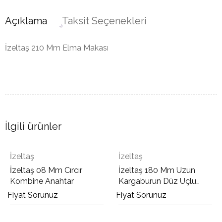
Açıklama
Taksit Seçenekleri
İzeltaş 210 Mm Elma Makası
İlgili ürünler
İzeltaş
İzeltaş
İzeltaş 08 Mm Cırcır
İzeltaş 180 Mm Uzun
Kombine Anahtar
Kargaburun Düz Uçlu
Opak
Fiyat Sorunuz
Fiyat Sorunuz