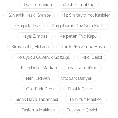
Düz Tornavida
elektrikli matkap
Güvenlik Kaskı Granite
Hız Sınırlayıcı Yol Kasisleri
Iskarpela Düz
Kargaburun Düz Uçlu Kraft
Kayış Zımbası
Kerpeten Pvc Kaplı
Kimyasal İş Eldiveni
Konik Pim Zımba Boyalı
Koruyucu Güvenlik Gözlüğü
Kırıcı Delici
Kırıcı Delici Matkap
makita matkap
Nitril Eldiven
Otopark Bariyeri
Oto Park Demiri
Plastik Çekiç
Sıcak Hava Tabancası
Tam Yüz Maskesi
Taşlama Makinesi
Tesviyeci Çekici