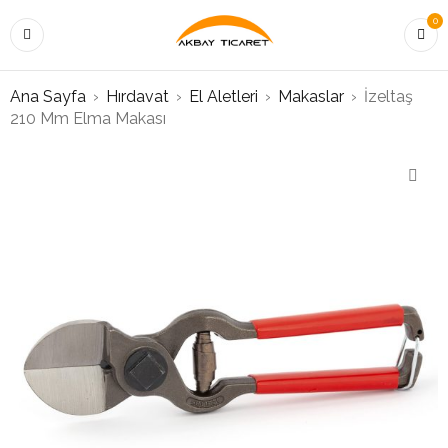
0
Ana Sayfa
›
Hırdavat
›
El Aletleri
›
Makaslar
›
İzeltaş
210 Mm Elma Makası