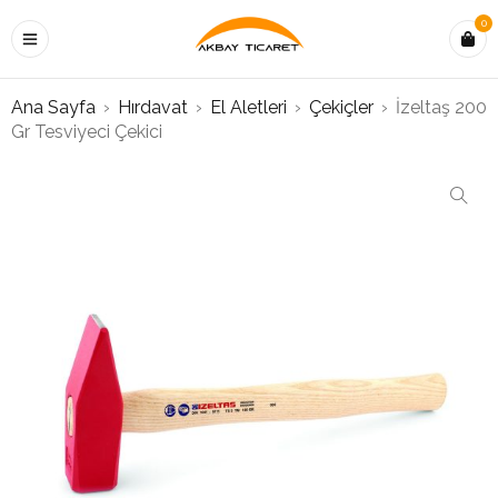
0
Ana Sayfa
›
Hırdavat
›
El Aletleri
›
Çekiçler
›
İzeltaş 200
Gr Tesviyeci Çekici