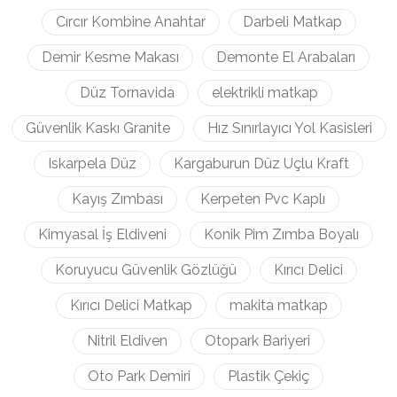
Cırcır Kombine Anahtar
Darbeli Matkap
Demir Kesme Makası
Demonte El Arabaları
Düz Tornavida
elektrikli matkap
Güvenlik Kaskı Granite
Hız Sınırlayıcı Yol Kasisleri
Iskarpela Düz
Kargaburun Düz Uçlu Kraft
Kayış Zımbası
Kerpeten Pvc Kaplı
Kimyasal İş Eldiveni
Konik Pim Zımba Boyalı
Koruyucu Güvenlik Gözlüğü
Kırıcı Delici
Kırıcı Delici Matkap
makita matkap
Nitril Eldiven
Otopark Bariyeri
Oto Park Demiri
Plastik Çekiç