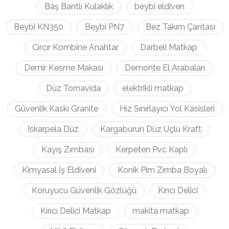
Baş Bantlı Kulaklık
beybi eldiven
Beybi KN350
Beybi PN7
Bez Takım Çantası
Cırcır Kombine Anahtar
Darbeli Matkap
Demir Kesme Makası
Demonte El Arabaları
Düz Tornavida
elektrikli matkap
Güvenlik Kaskı Granite
Hız Sınırlayıcı Yol Kasisleri
Iskarpela Düz
Kargaburun Düz Uçlu Kraft
Kayış Zımbası
Kerpeten Pvc Kaplı
Kimyasal İş Eldiveni
Konik Pim Zımba Boyalı
Koruyucu Güvenlik Gözlüğü
Kırıcı Delici
Kırıcı Delici Matkap
makita matkap