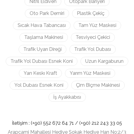
Nitril Eldiven
Otopark Bariyeri
Oto Park Demiri
Plastik Çekiç
Sıcak Hava Tabancası
Tam Yüz Maskesi
Taşlama Makinesi
Tesviyeci Çekici
Trafik Uyarı Direği
Trafik Yol Dubası
Trafik Yol Dubası Esnek Koni
Uzun Kargaburun
Yan Keskı Kraft
Yarım Yüz Maskesi
Yol Dubası Esnek Koni
Çim Biçme Makinesi
İş Ayakkabısı
İletişim :
(+90) 552 672 64 71 /
(+90) 212
243 33 05
Arapcami Mahallesi Hediye Sokak Hediye Han No:2/3