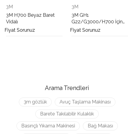
3M
3M
3M H700 Beyaz Baret
3M GH1
Vidalı
G22/G3000/H700 İçin
Çene Bandı
Fiyat Sorunuz
Fiyat Sorunuz
Arama Trendleri
3m gözlük
Avuç Taşlama Makinası
Barete Takılabilir Kulaklık
Basınçlı Yıkama Makinesi
Bağ Makası