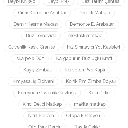
Beybi KN350
Beybi PN7
Bez Takım Çantası
Cırcır Kombine Anahtar
Darbeli Matkap
Demir Kesme Makası
Demonte El Arabaları
Düz Tornavida
elektrikli matkap
Güvenlik Kaskı Granite
Hız Sınırlayıcı Yol Kasisleri
Iskarpela Düz
Kargaburun Düz Uçlu Kraft
Kayış Zımbası
Kerpeten Pvc Kaplı
Kimyasal İş Eldiveni
Konik Pim Zımba Boyalı
Koruyucu Güvenlik Gözlüğü
Kırıcı Delici
Kırıcı Delici Matkap
makita matkap
Nitril Eldiven
Otopark Bariyeri
Oto Park Demiri
Plastik Çekiç