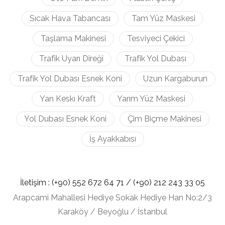
Sıcak Hava Tabancası
Tam Yüz Maskesi
Taşlama Makinesi
Tesviyeci Çekici
Trafik Uyarı Direği
Trafik Yol Dubası
Trafik Yol Dubası Esnek Koni
Uzun Kargaburun
Yan Keskı Kraft
Yarım Yüz Maskesi
Yol Dubası Esnek Koni
Çim Biçme Makinesi
İş Ayakkabısı
İletişim :
(+90) 552 672 64 71 /
(+90) 212
243 33 05
Arapcami Mahallesi Hediye Sokak Hediye Han No:2/3
Karaköy / Beyoğlu / İstanbul