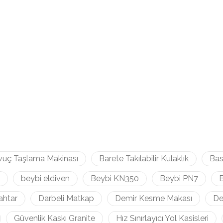
vuç Taşlama Makinası
Barete Takılabilir Kulaklık
Bas
beybi eldiven
Beybi KN350
Beybi PN7
B
ahtar
Darbeli Matkap
Demir Kesme Makası
De
Güvenlik Kaskı Granite
Hız Sınırlayıcı Yol Kasisleri