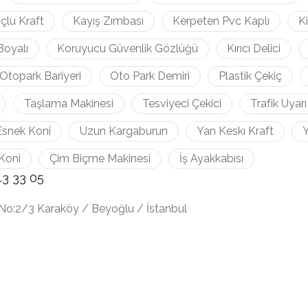
çlu Kraft
Kayış Zımbası
Kerpeten Pvc Kaplı
K
Boyalı
Koruyucu Güvenlik Gözlüğü
Kırıcı Delici
Otopark Bariyeri
Oto Park Demiri
Plastik Çekiç
Taşlama Makinesi
Tesviyeci Çekici
Trafik Uyarı
Esnek Koni
Uzun Kargaburun
Yan Keskı Kraft
Y
Koni
Çim Biçme Makinesi
İş Ayakkabısı
43 33 05
No:2/3 Karaköy / Beyoğlu / İstanbul