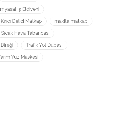
imyasal İş Eldiveni
Kırıcı Delici Matkap
makita matkap
Sıcak Hava Tabancası
 Direği
Trafik Yol Dubası
arım Yüz Maskesi