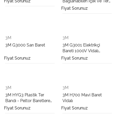
Fiyat Sorunuz
Bağlanabilen İçlik ve Ter
Bandı
Fiyat Sorunuz
3M
3M
3M G3000 Sarı Baret
3M G3001 Elektrikçi
Bareti 1000V Vidalı
Kırmızı
Fiyat Sorunuz
Fiyat Sorunuz
3M
3M
3M HYG3 Plastik Ter
3M H700 Mavi Baret
Bandı - Peltor Baretlere
Vidalı
Uygun
Fiyat Sorunuz
Fiyat Sorunuz