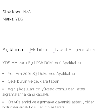
Stok Kodu:
N/A
Marka:
YDS
Açıklama
Ek bilgi
Taksit Seçenekleri
YDS HM 2001 S3 LP W Dökümcü Ayakkabısı
Yds Hm 2001 S3 Dökümcü Ayakkabısı
Çelik burun ve çelik ara taban
Ağır iş koşulları için yüksek kromlu deri , ateş
sıçramalarına karşı kapaklı.
Ön yüz emici ve aşınmaya dayanıklı astarlı , diğer
bölümler sıcak koşullar için astarsız.