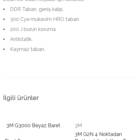
DDR Taban, geniş kalıp.
300 Cye mukavim HRO taban
200 J burun koruma.
Antistatik.
Kaymaz taban.
İlgili ürünler
3M G3000 Beyaz Baret
3M
3M G2N 4 Noktadan