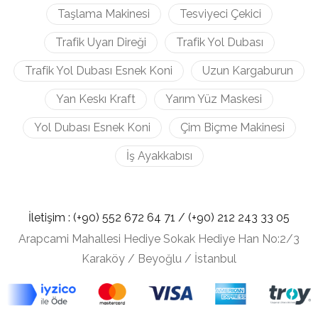
Taşlama Makinesi
Tesviyeci Çekici
Trafik Uyarı Direği
Trafik Yol Dubası
Trafik Yol Dubası Esnek Koni
Uzun Kargaburun
Yan Keskı Kraft
Yarım Yüz Maskesi
Yol Dubası Esnek Koni
Çim Biçme Makinesi
İş Ayakkabısı
İletişim :
(+90) 552 672 64 71 /
(+90) 212
243 33 05
Arapcami Mahallesi Hediye Sokak Hediye Han No:2/3
Karaköy / Beyoğlu / İstanbul