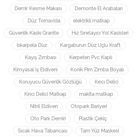
Demir Kesme Makası
Demonte El Arabaları
Düz Tornavida
elektrikli matkap
Güvenlik Kaskı Granite
Hız Sınırlayıcı Yol Kasisleri
Iskarpela Düz
Kargaburun Düz Uçlu Kraft
Kayış Zımbası
Kerpeten Pvc Kaplı
Kimyasal İş Eldiveni
Konik Pim Zımba Boyalı
Koruyucu Güvenlik Gözlüğü
Kırıcı Delici
Kırıcı Delici Matkap
makita matkap
Nitril Eldiven
Otopark Bariyeri
Oto Park Demiri
Plastik Çekiç
Sıcak Hava Tabancası
Tam Yüz Maskesi