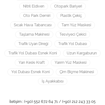
Nitril Eldiven
Otopark Bariyeri
Oto Park Demiri
Plastik Çekiç
Sıcak Hava Tabancası
Tam Yüz Maskesi
Taşlama Makinesi
Tesviyeci Çekici
Trafik Uyarı Direği
Trafik Yol Dubası
Trafik Yol Dubası Esnek Koni
Uzun Kargaburun
Yan Keskı Kraft
Yarım Yüz Maskesi
Yol Dubası Esnek Koni
Çim Biçme Makinesi
İş Ayakkabısı
İletişim :
(+90) 552 672 64 71 /
(+90) 212
243 33 05