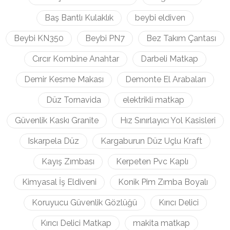
Baş Bantlı Kulaklık
beybi eldiven
Beybi KN350
Beybi PN7
Bez Takım Çantası
Cırcır Kombine Anahtar
Darbeli Matkap
Demir Kesme Makası
Demonte El Arabaları
Düz Tornavida
elektrikli matkap
Güvenlik Kaskı Granite
Hız Sınırlayıcı Yol Kasisleri
Iskarpela Düz
Kargaburun Düz Uçlu Kraft
Kayış Zımbası
Kerpeten Pvc Kaplı
Kimyasal İş Eldiveni
Konik Pim Zımba Boyalı
Koruyucu Güvenlik Gözlüğü
Kırıcı Delici
Kırıcı Delici Matkap
makita matkap