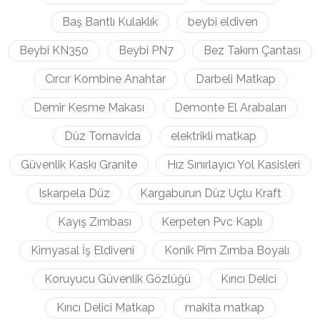
Baş Bantlı Kulaklık
beybi eldiven
Beybi KN350
Beybi PN7
Bez Takım Çantası
Cırcır Kombine Anahtar
Darbeli Matkap
Demir Kesme Makası
Demonte El Arabaları
Düz Tornavida
elektrikli matkap
Güvenlik Kaskı Granite
Hız Sınırlayıcı Yol Kasisleri
Iskarpela Düz
Kargaburun Düz Uçlu Kraft
Kayış Zımbası
Kerpeten Pvc Kaplı
Kimyasal İş Eldiveni
Konik Pim Zımba Boyalı
Koruyucu Güvenlik Gözlüğü
Kırıcı Delici
Kırıcı Delici Matkap
makita matkap