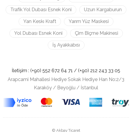
Trafik Yol Dubası Esnek Koni
Uzun Kargaburun
Yan Keskı Kraft
Yarım Yüz Maskesi
Yol Dubası Esnek Koni
Çim Biçme Makinesi
İş Ayakkabısı
İletişim :
(+90) 552 672 64 71 /
(+90) 212
243 33 05
Arapcami Mahallesi Hediye Sokak Hediye Han No:2/3
Karaköy / Beyoğlu / İstanbul
© Akbay Ticaret