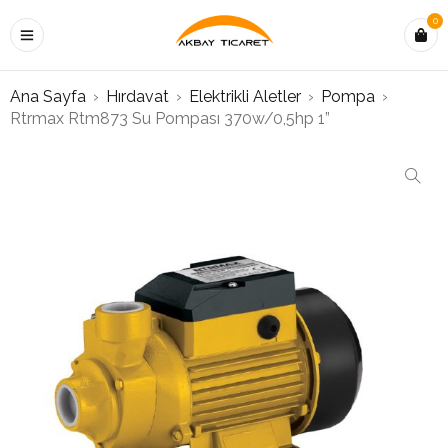
0
Ana Sayfa
›
Hırdavat
›
Elektrikli Aletler
›
Pompa
›
Rtrmax Rtm873 Su Pompası 370w/0,5hp 1”