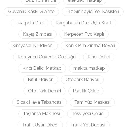
Düz Tornavida
elektrikli matkap
Güvenlik Kaskı Granite
Hız Sınırlayıcı Yol Kasisleri
Iskarpela Düz
Kargaburun Düz Uçlu Kraft
Kayış Zımbası
Kerpeten Pvc Kaplı
Kimyasal İş Eldiveni
Konik Pim Zımba Boyalı
Koruyucu Güvenlik Gözlüğü
Kırıcı Delici
Kırıcı Delici Matkap
makita matkap
Nitril Eldiven
Otopark Bariyeri
Oto Park Demiri
Plastik Çekiç
Sıcak Hava Tabancası
Tam Yüz Maskesi
Taşlama Makinesi
Tesviyeci Çekici
Trafik Uyarı Direği
Trafik Yol Dubası