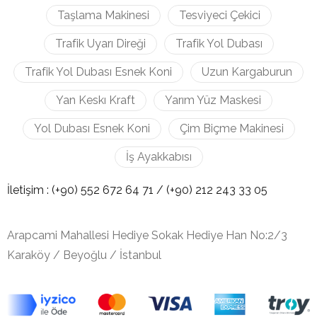
Taşlama Makinesi
Tesviyeci Çekici
Trafik Uyarı Direği
Trafik Yol Dubası
Trafik Yol Dubası Esnek Koni
Uzun Kargaburun
Yan Keskı Kraft
Yarım Yüz Maskesi
Yol Dubası Esnek Koni
Çim Biçme Makinesi
İş Ayakkabısı
İletişim :
(+90) 552 672 64 71 /
(+90) 212
243 33 05
Arapcami Mahallesi Hediye Sokak Hediye Han No:2/3
Karaköy / Beyoğlu / İstanbul