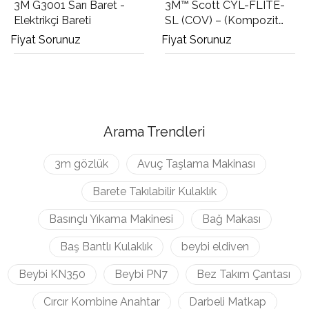
3M G3001 Sarı Baret -
3M™ Scott CYL-FLITE-
Elektrikçi Bareti
SL (COV) – (Kompozit
Boş Tüp)
Fiyat Sorunuz
Fiyat Sorunuz
Arama Trendleri
3m gözlük
Avuç Taşlama Makinası
Barete Takılabilir Kulaklık
Basınçlı Yıkama Makinesi
Bağ Makası
Baş Bantlı Kulaklık
beybi eldiven
Beybi KN350
Beybi PN7
Bez Takım Çantası
Cırcır Kombine Anahtar
Darbeli Matkap