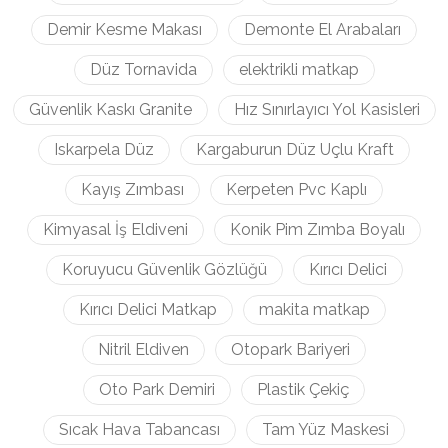
Demir Kesme Makası
Demonte El Arabaları
Düz Tornavida
elektrikli matkap
Güvenlik Kaskı Granite
Hız Sınırlayıcı Yol Kasisleri
Iskarpela Düz
Kargaburun Düz Uçlu Kraft
Kayış Zımbası
Kerpeten Pvc Kaplı
Kimyasal İş Eldiveni
Konik Pim Zımba Boyalı
Koruyucu Güvenlik Gözlüğü
Kırıcı Delici
Kırıcı Delici Matkap
makita matkap
Nitril Eldiven
Otopark Bariyeri
Oto Park Demiri
Plastik Çekiç
Sıcak Hava Tabancası
Tam Yüz Maskesi