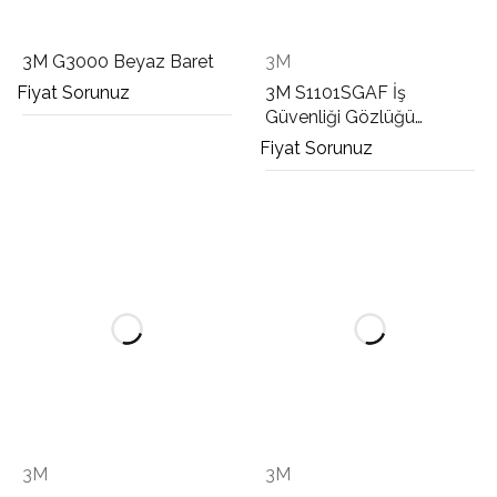
3M G3000 Beyaz Baret
3M
Fiyat Sorunuz
3M S1101SGAF İş
Güvenliği Gözlüğü
Mavi/Siyah
Fiyat Sorunuz
3M
3M