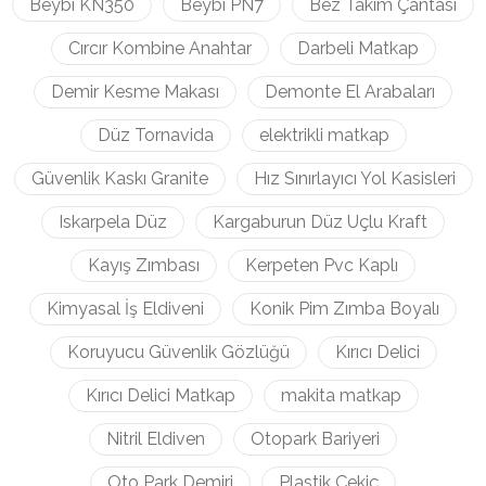
Beybi KN350
Beybi PN7
Bez Takım Çantası
Cırcır Kombine Anahtar
Darbeli Matkap
Demir Kesme Makası
Demonte El Arabaları
Düz Tornavida
elektrikli matkap
Güvenlik Kaskı Granite
Hız Sınırlayıcı Yol Kasisleri
Iskarpela Düz
Kargaburun Düz Uçlu Kraft
Kayış Zımbası
Kerpeten Pvc Kaplı
Kimyasal İş Eldiveni
Konik Pim Zımba Boyalı
Koruyucu Güvenlik Gözlüğü
Kırıcı Delici
Kırıcı Delici Matkap
makita matkap
Nitril Eldiven
Otopark Bariyeri
Oto Park Demiri
Plastik Çekiç