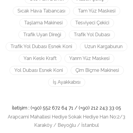
Sıcak Hava Tabancası
Tam Yüz Maskesi
Taşlama Makinesi
Tesviyeci Çekici
Trafik Uyarı Direği
Trafik Yol Dubası
Trafik Yol Dubası Esnek Koni
Uzun Kargaburun
Yan Keskı Kraft
Yarım Yüz Maskesi
Yol Dubası Esnek Koni
Çim Biçme Makinesi
İş Ayakkabısı
İletişim :
(+90) 552 672 64 71 /
(+90) 212
243 33 05
Arapcami Mahallesi Hediye Sokak Hediye Han No:2/3
Karaköy / Beyoğlu / İstanbul