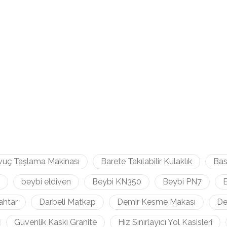
vuç Taşlama Makinası
Barete Takılabilir Kulaklık
Bas
beybi eldiven
Beybi KN350
Beybi PN7
B
ahtar
Darbeli Matkap
Demir Kesme Makası
De
Güvenlik Kaskı Granite
Hız Sınırlayıcı Yol Kasisleri