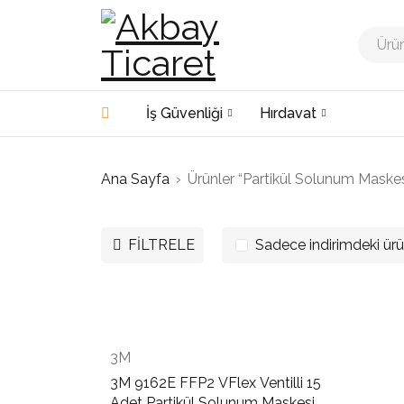
İş Güvenliği
Hırdavat
Ana Sayfa
›
Ürünler “Partikül Solunum Maskesi
FILTRELE
Sadece indirimdeki ürü
3M
3M 9162E FFP2 VFlex Ventilli 15
Adet Partikül Solunum Maskesi