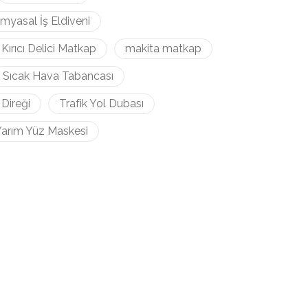
imyasal İş Eldiveni
Kırıcı Delici Matkap
makita matkap
Sıcak Hava Tabancası
 Direği
Trafik Yol Dubası
arım Yüz Maskesi