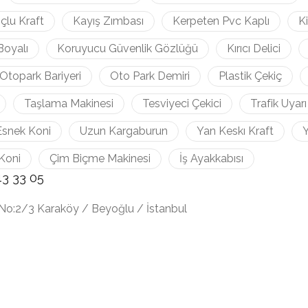
çlu Kraft
Kayış Zımbası
Kerpeten Pvc Kaplı
K
Boyalı
Koruyucu Güvenlik Gözlüğü
Kırıcı Delici
Otopark Bariyeri
Oto Park Demiri
Plastik Çekiç
Taşlama Makinesi
Tesviyeci Çekici
Trafik Uyarı
Esnek Koni
Uzun Kargaburun
Yan Keskı Kraft
Y
Koni
Çim Biçme Makinesi
İş Ayakkabısı
43 33 05
No:2/3 Karaköy / Beyoğlu / İstanbul