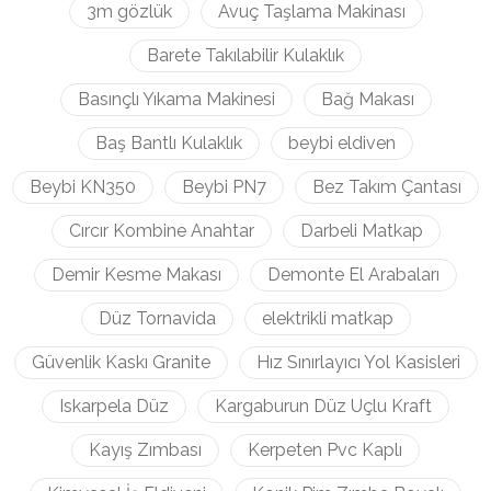
3m gözlük
Avuç Taşlama Makinası
Barete Takılabilir Kulaklık
Basınçlı Yıkama Makinesi
Bağ Makası
Baş Bantlı Kulaklık
beybi eldiven
Beybi KN350
Beybi PN7
Bez Takım Çantası
Cırcır Kombine Anahtar
Darbeli Matkap
Demir Kesme Makası
Demonte El Arabaları
Düz Tornavida
elektrikli matkap
Güvenlik Kaskı Granite
Hız Sınırlayıcı Yol Kasisleri
Iskarpela Düz
Kargaburun Düz Uçlu Kraft
Kayış Zımbası
Kerpeten Pvc Kaplı