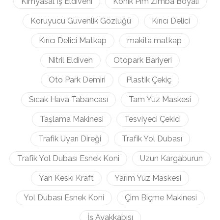
Kimyasal İş Eldiveni
Konik Pim Zımba Boyalı
Koruyucu Güvenlik Gözlüğü
Kırıcı Delici
Kırıcı Delici Matkap
makita matkap
Nitril Eldiven
Otopark Bariyeri
Oto Park Demiri
Plastik Çekiç
Sıcak Hava Tabancası
Tam Yüz Maskesi
Taşlama Makinesi
Tesviyeci Çekici
Trafik Uyarı Direği
Trafik Yol Dubası
Trafik Yol Dubası Esnek Koni
Uzun Kargaburun
Yan Keskı Kraft
Yarım Yüz Maskesi
Yol Dubası Esnek Koni
Çim Biçme Makinesi
İş Ayakkabısı