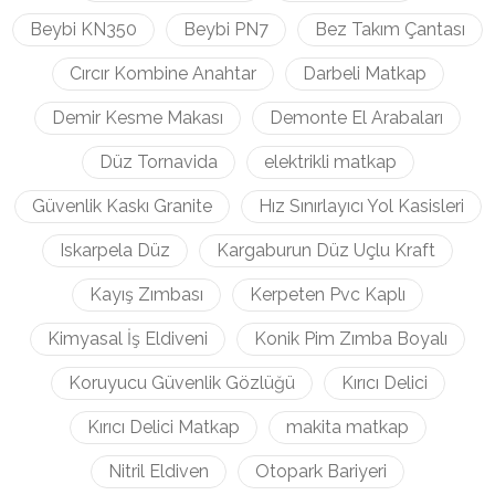
Beybi KN350
Beybi PN7
Bez Takım Çantası
Cırcır Kombine Anahtar
Darbeli Matkap
Demir Kesme Makası
Demonte El Arabaları
Düz Tornavida
elektrikli matkap
Güvenlik Kaskı Granite
Hız Sınırlayıcı Yol Kasisleri
Iskarpela Düz
Kargaburun Düz Uçlu Kraft
Kayış Zımbası
Kerpeten Pvc Kaplı
Kimyasal İş Eldiveni
Konik Pim Zımba Boyalı
Koruyucu Güvenlik Gözlüğü
Kırıcı Delici
Kırıcı Delici Matkap
makita matkap
Nitril Eldiven
Otopark Bariyeri