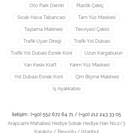
Oto Park Demiri
Plastik Çekiç
Sıcak Hava Tabancası
Tam Yüz Maskesi
Taşlama Makinesi
Tesviyeci Çekici
Trafik Uyarı Direği
Trafik Yol Dubası
Trafik Yol Dubası Esnek Koni
Uzun Kargaburun
Yan Keskı Kraft
Yarım Yüz Maskesi
Yol Dubası Esnek Koni
Çim Biçme Makinesi
İş Ayakkabısı
İletişim :
(+90) 552 672 64 71 /
(+90) 212
243 33 05
Arapcami Mahallesi Hediye Sokak Hediye Han No:2/3
Karaköy / Beyoğlu / İstanbul