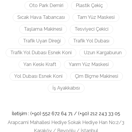
Oto Park Demiri
Plastik Çekiç
Sıcak Hava Tabancası
Tam Yüz Maskesi
Taşlama Makinesi
Tesviyeci Çekici
Trafik Uyarı Direği
Trafik Yol Dubası
Trafik Yol Dubası Esnek Koni
Uzun Kargaburun
Yan Keskı Kraft
Yarım Yüz Maskesi
Yol Dubası Esnek Koni
Çim Biçme Makinesi
İş Ayakkabısı
İletişim :
(+90) 552 672 64 71 /
(+90) 212
243 33 05
Arapcami Mahallesi Hediye Sokak Hediye Han No:2/3
Karaköy / Beyoğlu / İstanbul