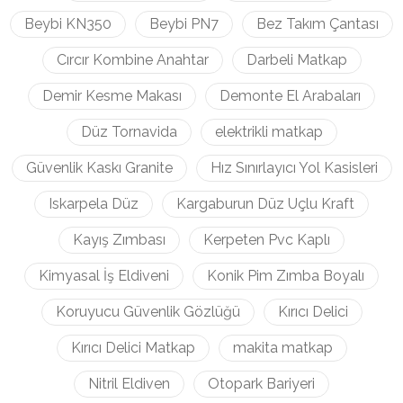
Beybi KN350
Beybi PN7
Bez Takım Çantası
Cırcır Kombine Anahtar
Darbeli Matkap
Demir Kesme Makası
Demonte El Arabaları
Düz Tornavida
elektrikli matkap
Güvenlik Kaskı Granite
Hız Sınırlayıcı Yol Kasisleri
Iskarpela Düz
Kargaburun Düz Uçlu Kraft
Kayış Zımbası
Kerpeten Pvc Kaplı
Kimyasal İş Eldiveni
Konik Pim Zımba Boyalı
Koruyucu Güvenlik Gözlüğü
Kırıcı Delici
Kırıcı Delici Matkap
makita matkap
Nitril Eldiven
Otopark Bariyeri