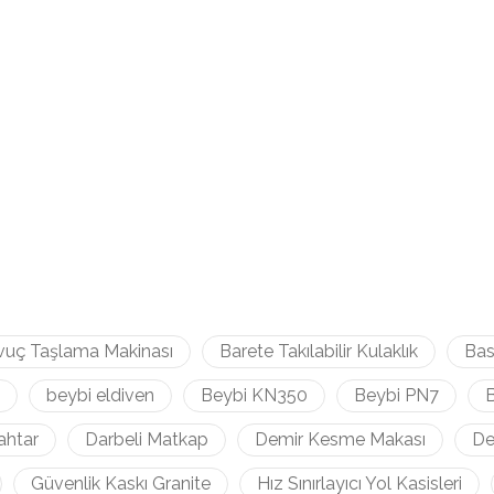
vuç Taşlama Makinası
Barete Takılabilir Kulaklık
Bas
beybi eldiven
Beybi KN350
Beybi PN7
B
ahtar
Darbeli Matkap
Demir Kesme Makası
De
Güvenlik Kaskı Granite
Hız Sınırlayıcı Yol Kasisleri