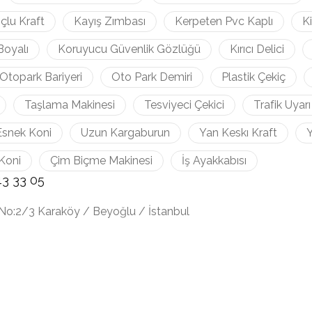
çlu Kraft
Kayış Zımbası
Kerpeten Pvc Kaplı
K
Boyalı
Koruyucu Güvenlik Gözlüğü
Kırıcı Delici
Otopark Bariyeri
Oto Park Demiri
Plastik Çekiç
Taşlama Makinesi
Tesviyeci Çekici
Trafik Uyarı
Esnek Koni
Uzun Kargaburun
Yan Keskı Kraft
Y
Koni
Çim Biçme Makinesi
İş Ayakkabısı
43 33 05
No:2/3 Karaköy / Beyoğlu / İstanbul