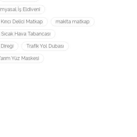
imyasal İş Eldiveni
Kırıcı Delici Matkap
makita matkap
Sıcak Hava Tabancası
 Direği
Trafik Yol Dubası
arım Yüz Maskesi