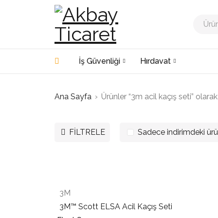
İş Güvenliği
Hırdavat
Ana Sayfa
›
Ürünler “3m acil kaçış seti” olarak
FILTRELE
Sadece indirimdeki ürü
3M
3M™ Scott ELSA Acil Kaçış Seti