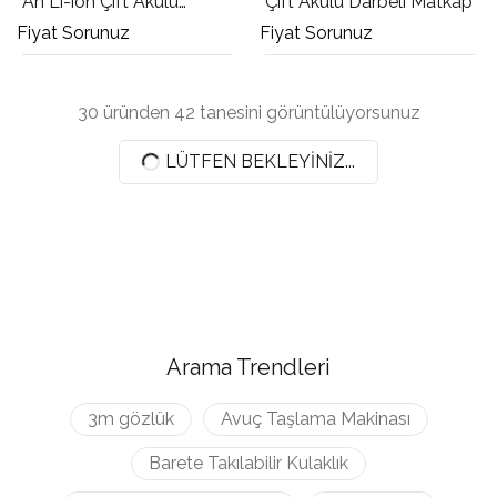
Ah Li-ion Çift Akülü
Çift Akülü Darbeli Matkap
Matkap Vidalama
Fiyat Sorunuz
Fiyat Sorunuz
30 üründen 42 tanesini görüntülüyorsunuz
LÜTFEN BEKLEYINIZ...
Arama Trendleri
3m gözlük
Avuç Taşlama Makinası
Barete Takılabilir Kulaklık