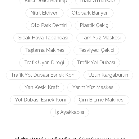
Kırıcı Delici Matkap
makita matkap
Nitril Eldiven
Otopark Bariyeri
Oto Park Demiri
Plastik Çekiç
Sıcak Hava Tabancası
Tam Yüz Maskesi
Taşlama Makinesi
Tesviyeci Çekici
Trafik Uyarı Direği
Trafik Yol Dubası
Trafik Yol Dubası Esnek Koni
Uzun Kargaburun
Yan Keskı Kraft
Yarım Yüz Maskesi
Yol Dubası Esnek Koni
Çim Biçme Makinesi
İş Ayakkabısı