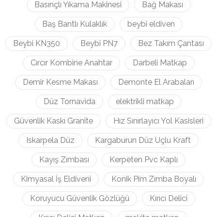
Basınçlı Yıkama Makinesi
Bağ Makası
Baş Bantlı Kulaklık
beybi eldiven
Beybi KN350
Beybi PN7
Bez Takım Çantası
Cırcır Kombine Anahtar
Darbeli Matkap
Demir Kesme Makası
Demonte El Arabaları
Düz Tornavida
elektrikli matkap
Güvenlik Kaskı Granite
Hız Sınırlayıcı Yol Kasisleri
Iskarpela Düz
Kargaburun Düz Uçlu Kraft
Kayış Zımbası
Kerpeten Pvc Kaplı
Kimyasal İş Eldiveni
Konik Pim Zımba Boyalı
Koruyucu Güvenlik Gözlüğü
Kırıcı Delici