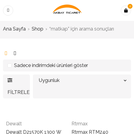
0
Ana Sayfa
›
Shop
›
“matkap” için arama sonuçları
Sadece indirimdeki ürünleri göster
Uygunluk
FILTRELE
Dewalt
Rtrmax
Dewalt D21570K 1300 W
Rtrmax RTM240