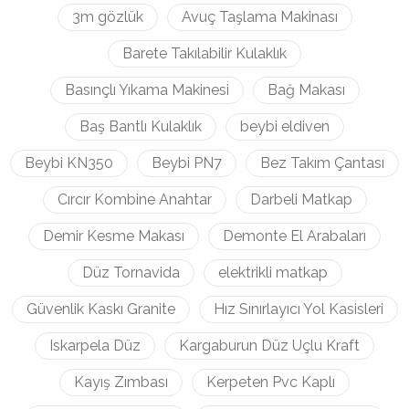
3m gözlük
Avuç Taşlama Makinası
Barete Takılabilir Kulaklık
Basınçlı Yıkama Makinesi
Bağ Makası
Baş Bantlı Kulaklık
beybi eldiven
Beybi KN350
Beybi PN7
Bez Takım Çantası
Cırcır Kombine Anahtar
Darbeli Matkap
Demir Kesme Makası
Demonte El Arabaları
Düz Tornavida
elektrikli matkap
Güvenlik Kaskı Granite
Hız Sınırlayıcı Yol Kasisleri
Iskarpela Düz
Kargaburun Düz Uçlu Kraft
Kayış Zımbası
Kerpeten Pvc Kaplı